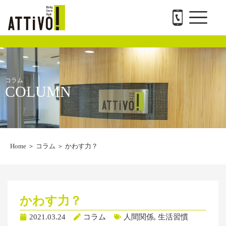
メ
内
ATTiVO Body Care GYMについて
BTPについて
料金案内
トレーナー紹介
会社概要と求人
お問い合わせ
ニ
容
ュ
を
ー
ス
キ
ッ
プ
コラム
COLUMN
Home
＞
コラム
＞
かわす力？
かわす力？
2021.03.24
コラム
人間関係
,
生活習慣