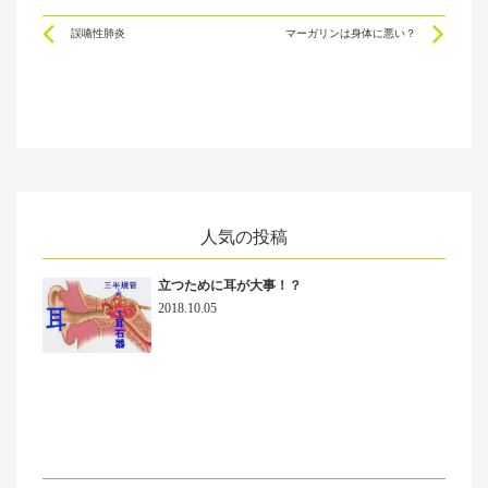
Prev
Ne
誤嚥性肺炎
マーガリンは身体に悪い？
人気の投稿
立つために耳が大事！？
2018.10.05