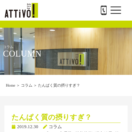
メ
内
ATTiVO Body Care GYMについて
BTPについて
料金案内
トレーナー紹介
会社概要と求人
お問い合わせ
ニ
容
ュ
を
ー
ス
キ
ッ
プ
コラム
COLUMN
Home
＞
コラム
＞
たんぱく質の摂りすぎ？
たんぱく質の摂りすぎ？
2019.12.30
コラム