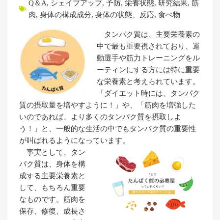
Q＆A
,
シェイプアップ
,
予防
,
栄養状態
,
研究結果
,
筋
肉
,
身体の構成成分
,
身体の状態、反応
,
食べ物
タンパク質は、主要栄養素の
中で最も重要視されており、運
動選手や筋力トレーニングをル
ーティンにする方には特に重要
な栄養素と考えられています。
「ダイエット時には、タンパク
質の摂取量を増やすように！」や、「筋肉を増強した
いのであれば、より多くのタンパク質を摂取しよ
う！」と、一般的な生活の中でもタンパク質の重要性
が叫ばれるようになっています。
事実として、タン
パク質は、身体を構
成する主要栄養素と
して、もちろん重要
なものです。筋肉を
保存、修復、成長さ