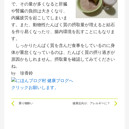
で、その量が多くなると肝臓
や腎臓の負担は大きくなり、
内臓疲労を起こしてしまいま
す。また、動物性たんぱく質の摂取量が増えると結石
を作り易くなったり、腸内環境を乱すことにもなりま
す。
しっかりたんぱく質を含んだ食事をしているのに身
体が重怠くなっているのは、たんぱく質の摂り過ぎが
原因かもしれません。摂取量を確認してみてください
ね。
by 珍香鈴
クリックお願いします。
Prev
Ne
乗り物酔い
健康志向が、アレルギーに？