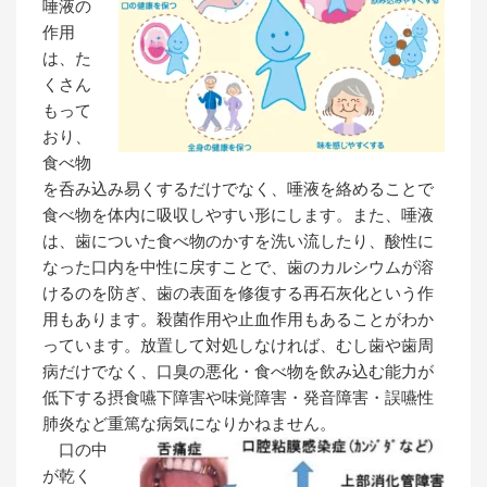
唾液の
作用
は、た
くさん
もって
おり、
食べ物
を呑み込み易くするだけでなく、唾液を絡めることで
食べ物を体内に吸収しやすい形にします。また、唾液
は、歯についた食べ物のかすを洗い流したり、酸性に
なった口内を中性に戻すことで、歯のカルシウムが溶
けるのを防ぎ、歯の表面を修復する再石灰化という作
用もあります。殺菌作用や止血作用もあることがわか
っています。放置して対処しなければ、むし歯や歯周
病だけでなく、口臭の悪化・食べ物を飲み込む能力が
低下する摂食嚥下障害や味覚障害・発音障害・誤嚥性
肺炎など重篤な病気になりかねません。
口の中
が乾く