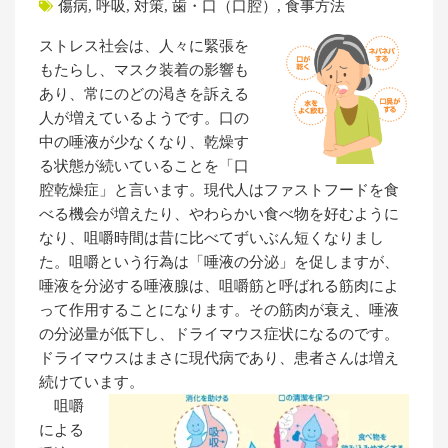
傷病
,
呼吸
,
対策
,
歯・口（口腔）
,
食事方法
ストレス社会は、人々に緊張を
もたらし、マスク装着の影響も
あり、常にのどの渇きを訴える
人が増えているようです。口の
中の唾液が少なくなり、乾燥す
る状態が続いていることを「口
腔乾燥症」と言います。現代人はファストフードを食
べる機会が増えたり、やわらかい食べ物を好むように
なり、咀嚼時間は昔に比べてずいぶん短くなりまし
た。咀嚼という行為は「唾液の分泌」を促しますが、
唾液を分泌する唾液腺は、咀嚼筋と呼ばれる筋肉によ
って作用することになります。その筋肉が衰え、唾液
の分泌量が低下し、ドライマウス症状になるのです。
ドライマウスはまさに現代病であり、患者さんは増え
続けています。
咀嚼
による