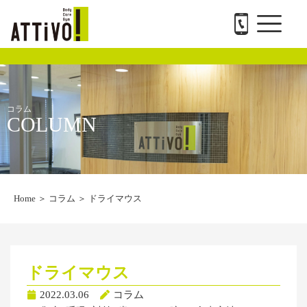
メ
内
ATTiVO Body Care GYMについて
BTPについて
料金案内
トレーナー紹介
会社概要と求人
お問い合わせ
ニ
容
ュ
を
ー
ス
キ
ッ
プ
コラム
COLUMN
Home
＞
コラム
＞
ドライマウス
ドライマウス
2022.03.06
コラム