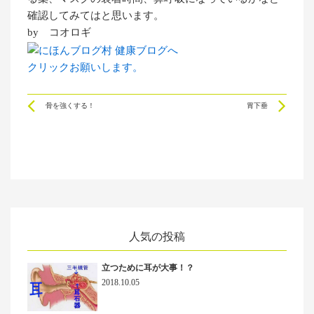
確認してみてはと思います。
by コオロギ
クリックお願いします。
Prev
Ne
骨を強くする！
胃下垂
人気の投稿
立つために耳が大事！？
2018.10.05