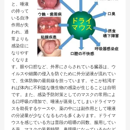
と、唾液
の持って
いる自浄
作用が失
われ、通
常よりも
感染症に
なりやす
くなりま
す。眼や口腔など、外界にさらされている臓器は、ウ
イルスや細菌の侵入を防ぐために外分泌液が流れてい
て、生体防御の最前線を担っています。そこが枯渇す
れば体内に不利益な微生物の感染が生じることは自明
です。また、感染予防対策としてのマスクの常用によ
る口呼吸の増加で、唾液が蒸発してしまいドライマウ
スを助長するケースや、薬の中には副作用として唾液
の分泌量が少なくなるものも多くあります。ドライマ
ウスを感じている方は普段の咀嚼の回数、服用してい
る薬、マスクの装着時間、鼻呼吸になっているかなど