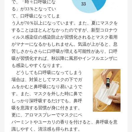
で、「時々口呼吸にな
る」が33％となってい
て、口呼吸になってしま
う人が70％以上になっています。また、夏にマスクを
することはほとんどなかったのですが、新型コロナウ
ィルス感染症の感染防止が習慣化されるとマスク着用
がマナーになるかもしれません。気温が上がると、息
苦しさからさらに口呼吸が増える可能性があり、口呼
吸が習慣化すれば、秋以降に風邪やインフルエンザに
も感染しやすくなります。
どうしても口呼吸になってしまう
場合は、対策としてマスクの下でガ
ムをかむと鼻呼吸になり易いようで
す。また、マスクを外した時に鼻で
しっかり深呼吸するだけでも、鼻呼
吸を意識する習慣が身に付きます。
更に、アロマスプレーでマスクにペ
パーミントやユーカリの香りを付けると、鼻呼吸を意
識しやすく、清涼感も得られます。