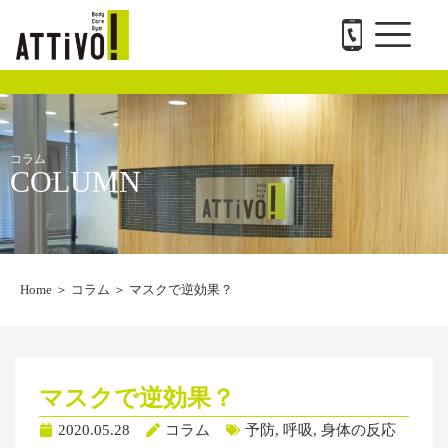
メ
内
ATTiVO Body Care GYMについて
BTPについて
料金案内
トレーナー紹介
会社概要と求人
お問い合わせ
ニ
容
ュ
を
ー
ス
キ
ッ
プ
コラム
COLUMN
Home
＞
コラム
＞
マスクで逆効果？
マスクで逆効果？
2020.05.28
コラム
予防
,
呼吸
,
身体の反応