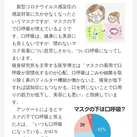
新型コロナウイルス感染症の
感染対策に欠かせなくなったと
いうマスクですが、マスクの下
で口呼吸が増えているようで
す。口呼吸は、健康にも美容に
も良くないですが、慣れないマ
スク装着につい息苦しさから、つい口呼吸になってし
まいます。
嗅覚研究所を主宰する医学博士は「マスクの着用で口
呼吸が習慣化するのが心配。口呼吸はごみや細菌を取
り除く鼻のフィルター機能が働かない上、嗅覚が低下
すれば認知症にもつながる。口を閉じないことで口周
りの筋力が低下し、美容にも悪い」と指摘していま
す。
アンケートによるとマ
スクの下で口呼吸と答え
た人は、「いつも口呼吸
になっている」が42％