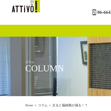
内
容
を
ス
キ
ッ
プ
コラム
COLUMN
Home
＞
コラム
＞
太ると脳細胞が減る！？