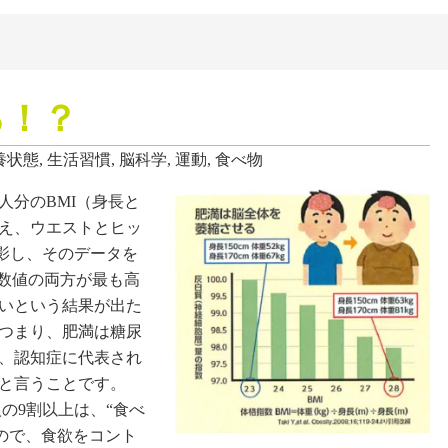
る！？
養状態
,
生活習慣
,
脳科学
,
運動
,
食べ物
人分のBMI（身長と
え、ウエストとヒッ
撮影し、そのデータを
の数値の両方が最も高
いという結果が出た
つまり、肥満は糖尿
、認知症に代表され
と言うことです。
の9割以上は、“食べ
ので、食欲をコント