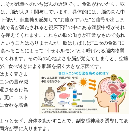
とこそが減量へのいちばんの近道です。食欲がわいたり、収
のは、脳が大きく関与しています。具体的には、脳の真ん中
下部が、低血糖を感知して“お腹がすいた”と信号を出しま
べ物で胃が満たされると視床下部の中にある満腹中枢がそれ
欲を抑えてくれます。これらの脳の働きが正常なものであれ
ということはありませんが、脳はしばしば“ニセの食欲”に
食べることによって“幸せホルモン”とも呼ばれる脳内物質
てくれます。その時の心地よさを脳が覚えてしまうと、空腹
とが、食べ過ぎによる肥満を招く大きな原因です。
はよく聞きま
ニンの量が減
還させる行為
。更に、スト
に食欲を増進
ようとせず、身体を動かすことで、副交感神経を誘導してあ
両方が手に入りますよ。