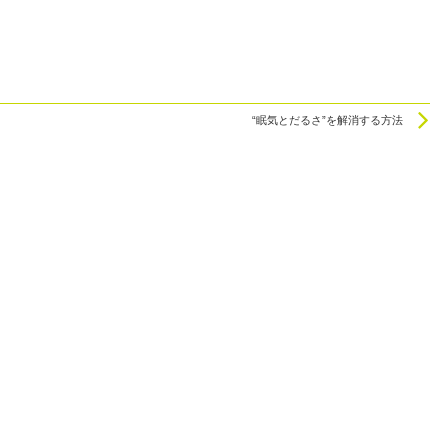
N
“眠気とだるさ”を解消する方法