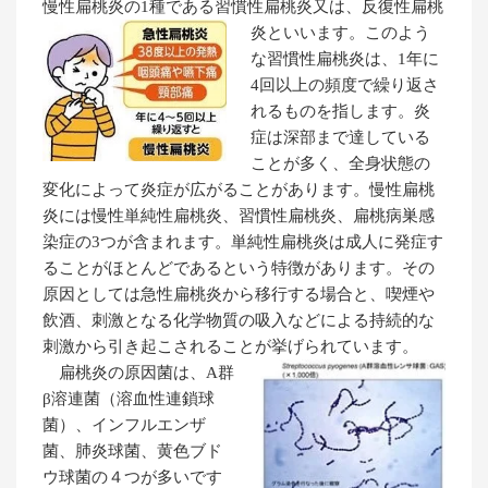
慢性扁桃炎の1種である習慣性扁桃炎又は、反復性扁桃
炎といいます。
このよう
な習慣性扁桃炎は、1年に
4回以上の頻度で繰り返さ
れるものを指します。炎
症は深部まで達している
ことが多く、全身状態の
変化によって炎症が広がることがあります。慢性扁桃
炎には慢性単純性扁桃炎、習慣性扁桃炎、扁桃病巣感
染症の3つが含まれます。単純性扁桃炎は成人に発症す
ることがほとんどであるという特徴があります。その
原因としては急性扁桃炎から移行する場合と、喫煙や
飲酒、刺激となる化学物質の吸入などによる持続的な
刺激から引き起こされることが挙げられています。
扁桃炎の原因菌は、A群
β溶連菌（溶血性連鎖球
菌）、インフルエンザ
菌、肺炎球菌、黄色ブド
ウ球菌の４つが多いです