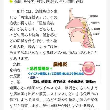
傷病
,
免疫力
,
対策
,
感染症
,
生活習慣
,
運動
一般的には、急性炎症を生
じる「急性扁桃炎」と、その
症状が長く続く「慢性扁桃
炎」があります。どちらも、
のどの痛みや発熱、倦怠感な
どの症状を伴うほか、食べ物
や飲み物、場合によっては唾
液まで飲み込めなくなるほどの強い痛みが現れること
があります。
急性
扁桃炎
の原因
は、溶
連菌などの細菌やウイルスです。原因となるこのよう
な病原菌は風邪や疲労、ストレスなどによる免疫力の
低下によって増殖し、のどの乾燥や急激な気温の変化
なども影響します。急性扁桃炎が繰り返される場合、