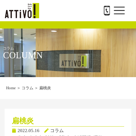
メ
内
ATTiVO Body Care GYMについて
BTPについて
料金案内
トレーナー紹介
会社概要と求人
お問い合わせ
ニ
容
ュ
を
ー
ス
キ
ッ
プ
コラム
COLUMN
Home
＞
コラム
＞
扁桃炎
扁桃炎
2022.05.16
コラム