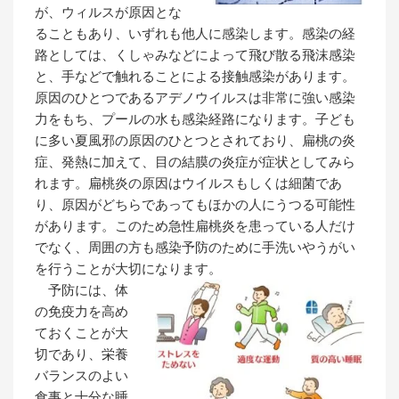
が、ウィルスが原因とな
ることもあり、いずれも他人に感染します。感染の経
路としては、くしゃみなどによって飛び散る飛沫感染
と、手などで触れることによる接触感染があります。
原因のひとつであるアデノウイルスは非常に強い感染
力をもち、プールの水も感染経路になります。子ども
に多い夏風邪の原因のひとつとされており、扁桃の炎
症、発熱に加えて、目の結膜の炎症が症状としてみら
れます。扁桃炎の原因はウイルスもしくは細菌であ
り、原因がどちらであってもほかの人にうつる可能性
があります。このため急性扁桃炎を患っている人だけ
でなく、周囲の方も感染予防のために手洗いやうがい
を行うことが大切になります。
予防には、体
の免疫力を高め
ておくことが大
切であり、栄養
バランスのよい
食事と十分な睡