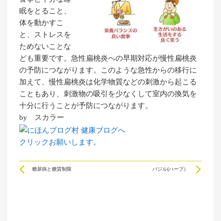
眠をとること、
体を動かすこ
と、ストレスを
ためないことな
ども重要です。急性扁桃炎への早期対応が慢性扁桃炎
の予防につながります。このような急性からの移行に
加えて、慢性扁桃炎は化学物質などの刺激から起こる
こともあり、刺激物の吸引を少なくして室内の換気を
十分に行うことが予防につながります。
by スカラー
クリックお願いします。
Prev
Ne
糖尿病と糖質制限
バジル(ハーブ）