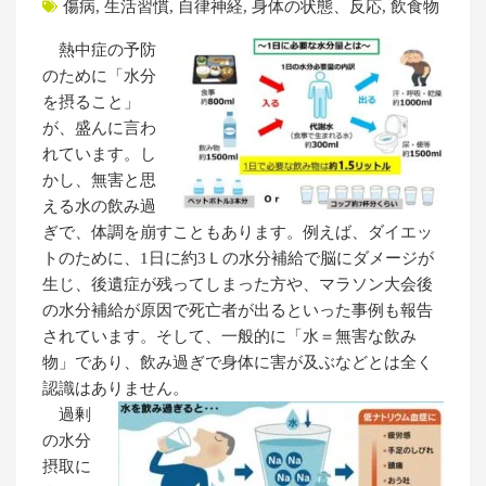
傷病
,
生活習慣
,
自律神経
,
身体の状態、反応
,
飲食物
熱中症の予防
のために「水分
を摂ること」
が、盛んに言わ
れています。し
かし、無害と思
える水の飲み過
ぎで、体調を崩すこともあります。例えば、ダイエッ
トのために、1日に約3Ｌの水分補給で脳にダメージが
生じ、後遺症が残ってしまった方や、マラソン大会後
の水分補給が原因で死亡者が出るといった事例も報告
されています。そして、一般的に「水＝無害な飲み
物」であり、飲み過ぎで身体に害が及ぶなどとは全く
認識はありません。
過剰
の水分
摂取に