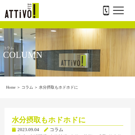
メ
内
ATTiVO Body Care GYMについて
BTPについて
料金案内
トレーナー紹介
会社概要と求人
お問い合わせ
ニ
容
ュ
を
ー
ス
キ
ッ
プ
コラム
COLUMN
Home
＞
コラム
＞
水分摂取もホドホドに
水分摂取もホドホドに
2023.09.04
コラム