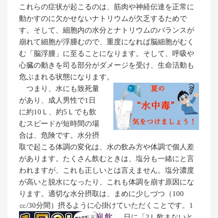
これらの症状が起こるのは、筋肉や神経伝達を正常に
動かすのに欠かせないナトリウムが欠乏するためで
す。そして、細胞内の水分とナトリウムのバランスが
崩れて細胞が浮腫むので、重度になれば脳細胞がむく
む「脳浮腫」に至ることになります。そして、呼吸や
心臓の動きを司る部分がダメージを受け、生命活動も
危ぶまれる状態になります。
つまり、水にも致死量
があり、成人男性で1日
に約10Ｌ、約5Ｌでも飲
むスピードが短時間の場
合は、危険です。水分摂
取で起こる体調の変化は、水の飲み方や体調で個人差
があります。たくさん飲むときは、塩分も一緒にと言
われますが、これも正しいとは言えません。塩分濃度
が高いと脱水になったり、これも体調を崩す原因にな
ります。適切な水分摂取は、まめに少しづつ（100
㏄/30分間）摂るように心掛けていただくことです。
1
日に「2Ｌ飲まないと