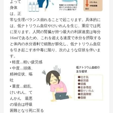
よって
身体
は、正
常な生理バランス崩れることで起こります。具体的に
は、低ナトリウム血症やけいれんを生じ、重症では死
に至ります。人間の腎臓が持つ最大の利尿速度は毎分
16mlであるため、これを超える速度で水分を摂取する
と体内の水分過剰で細胞が膨化し、低ナトリウム血症
を引き起こす水中毒に陥り、次のような症状を伴いま
す。
• 軽度…軽い疲労感
• 中度…頭痛、
精神症状、嘔
吐
• 重度…錯乱、
けいれん、て
んかん 最悪
の場合は呼吸
困難となり死に至る