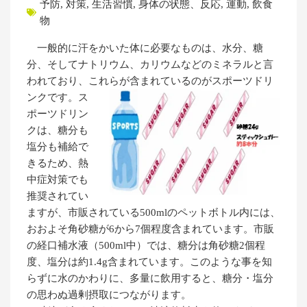
予防
,
対策
,
生活習慣
,
身体の状態、反応
,
運動
,
飲食
物
一般的に汗をかいた体に必要なものは、水分、糖
分、そしてナトリウム、カリウムなどのミネラルと言
われており、これらが含まれているのがスポーツドリ
ンクです。
ス
ポーツドリン
クは、糖分も
塩分も補給で
きるため、熱
中症対策でも
推奨されてい
ますが、市販されている500mlのペットボトル内には、
おおよそ角砂糖が6から7個程度含まれています。市販
の経口補水液（500ml中）では、糖分は角砂糖2個程
度、塩分は約1.4g含まれています。このような事を知
らずに水のかわりに、多量に飲用すると、糖分・塩分
の思わぬ過剰摂取につながります。