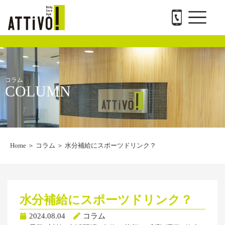
メ
内
ATTiVO Body Care GYMについて
BTPについて
料金案内
トレーナー紹介
会社概要と求人
お問い合わせ
ニ
容
ュ
を
ー
ス
キ
ッ
プ
コラム
COLUMN
Home
＞
コラム
＞
水分補給にスポーツドリンク？
水分補給にスポーツドリンク？
2024.08.04
コラム