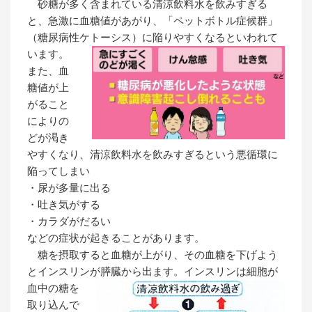
砂糖が多く含まれている清涼飲料水を飲みすぎる
と、急激に血糖値があがり、「ペットボトル症候群」
（糖尿病性ケトーシス）に陥りやすくなるといわれて
います。
また、血
糖値が上
がること
によりの
どが渇き
やすくなり、清涼飲料水を飲みすぎるという悪循環に
陥ってしまい
・尿が多量に出る
・吐き気がする
・カラダがだるい
などの症状が起きることがあります。
糖を摂取すると血糖が上がり、その血糖を下げよう
とインスリンが膵臓から出ます。
インスリンは細胞が
血中の糖を
取り込んで