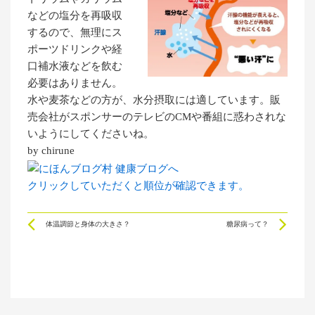
などの塩分を再吸収
するので、無理にス
ポーツドリンクや経
口補水液などを飲む
必要はありません。
水や麦茶などの方が、水分摂取には適しています。販
売会社がスポンサーのテレビのCMや番組に惑わされな
いようにしてくださいね。
by chirune
クリックしていただくと順位が確認できます。
Prev
Ne
体温調節と身体の大きさ？
糖尿病って？