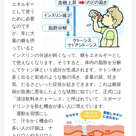
エネルギー
として使う
ために必要
なのです
が、常に大
量の糖を摂
っていると
インスリンの分泌が鈍くなって、糖をエネルギーとし
て使えなくなります。そうすると、体内の脂肪を分解
してケトン体という成分が生成されます。ケトン体が
多く出ると前述のような喉の渇き、多量の尿、吐き
気、だるさといった症状が起きてきます。これは糖尿
病が急激に悪化したような状態に似ていて、正式には
「清涼飲料水ケトーシス」と呼ばれていて、スポーツ
ドリンクを飲む機会が多い人に増えています。
運動を習慣にし
て、汗をかく機会の
多い人の汗腺は、ナ
トリウムやカリウム