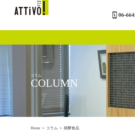
内
容
を
ス
キ
ッ
プ
コラム
COLUMN
Home
＞
コラム
＞
発酵食品