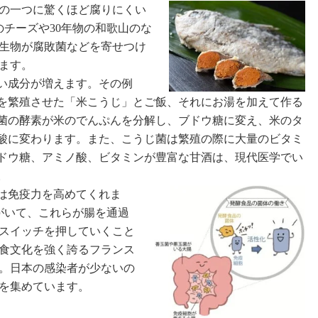
の一つに驚くほど腐りにくい
のチーズや30年物の和歌山のな
生物が腐敗菌などを寄せつけ
ます。
い成分が増えます。その例
を繁殖させた「米こうじ」とご飯、それにお湯を加えて作る
菌の酵素が米のでんぷんを分解し、ブドウ糖に変え、米のタ
酸に変わります。また、こうじ菌は繁殖の際に大量のビタミ
ドウ糖、アミノ酸、ビタミンが豊富な甘酒は、現代医学でい
。
は免疫力を高めてくれま
がいて、これらが腸を通過
スイッチを押していくこと
食文化を強く誇るフランス
。日本の感染者が少ないの
を集めています。