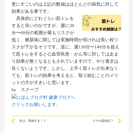
更にすごいのは上記の数値はほとんどの病気に対して
効果がある事です。
具体的にどれぐらい筋トレを
すると良いのかですが、週に30
分〜60分の範囲が最もリスクが
低く、糖尿病に関しては実施時間が長ければ長い程リ
スクが下がるそうです。逆に、週130分〜140分を超え
て筋トレをすると心血管疾患・がん等に対してはあま
り効果が無くなるともされていますので、やり過ぎは
良くないようです。しかし、上手く筋トレが出来なく
ても、筋トレの効果を考えると、取り組むことのメリ
ットの方が大きいと思います。
by スクープ
クリックお願いします。
Prev
Ne
冬は、乾燥する！？
スマホ認知症？