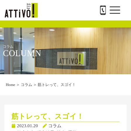
メ
内
ATTiVO Body Care GYMについて
BTPについて
料金案内
トレーナー紹介
会社概要と求人
お問い合わせ
ニ
容
ュ
を
ー
ス
キ
ッ
プ
コラム
COLUMN
Home
＞
コラム
＞
筋トレって、スゴイ！
筋トレって、スゴイ！
2023.01.20
コラム