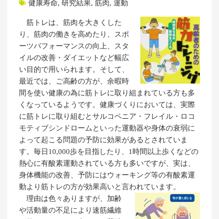
健康寿命
,
研究結果
,
筋肉
,
運動
筋トレは、筋肉を大きくした
り、筋肉の働きを高めたり、スポ
ーツパフォーマンスの向上、スタ
イルの改善・ダイエットなど幅広
い目的で用いられます。そして、
最近では、ご高齢の方が、余暇時
間を使い健康の為に筋トレに取り組まれている方も多
くなっているようです。健康づくりにおいては、実際
に筋トレに取り組むとサルコペニア・フレイル・ロコ
モティブシンドロームといった運動器や身体の衰弱に
よって起こる問題の予防に効果があるとされていま
す。毎日10,000歩を目指したり、1時間以上歩くなどの
熱心に有酸素運動されている方も多いですが、実は、
身体機能の改善、予防にはウォーキング等の有酸素運
動より筋トレの方が効果高いと言われています。
理由は色々ありますが、加齢
や活動量の不足により速筋繊維