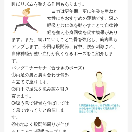
睡眠リズムを整える作用もあります。
ヨガは更年期、更に年齢を重ねた
女性にもおすすめの運動です。深い
呼吸と共に体を動かすことで自律神
経を整え心身回復を促す効果があり
ます。また、続けていくことで骨を強化し、筋肉量も
アップします。今回は股関節、背中、腰が刺激され、
自律神経が整い血行が良くなるポーズをご紹介しま
す。
バッダコナーサナ（合せきのポーズ）
①両足の裏と裏を合わせ骨盤
を立てて座ります。
②両手で足先を包み踵を引き
寄せます。
③吸う息で背骨を伸ばして吐
く息でゆっくりと前屈しま
す。
④心地よく股関節周りが伸び
るところで5呼吸キープしま