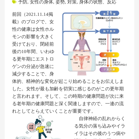
予防
,
女性の身体
,
姿勢
,
対策
,
身体の状態、反応
前回（2021.11.14掲
載）のブログで、女
性の健康は女性ホル
モンの影響を大きく
受けており、閉経前
後の10年間、いわゆ
る更年期にエストロ
ゲンの分泌が急速に
減少することで、身
体的、精神的な変化が起こり始めることをお伝えしま
した。女性が最も加齢を切実に感じるのがこの更年期
と言われます。そして、この時期の健康問題が次に来
る老年期の健康問題と深く関連しますので、一連の流
れとしてとらえていくことが重要です。
自律神経の乱れからく
る気分の落ち込みやイラ
イラはその後のうつ病や