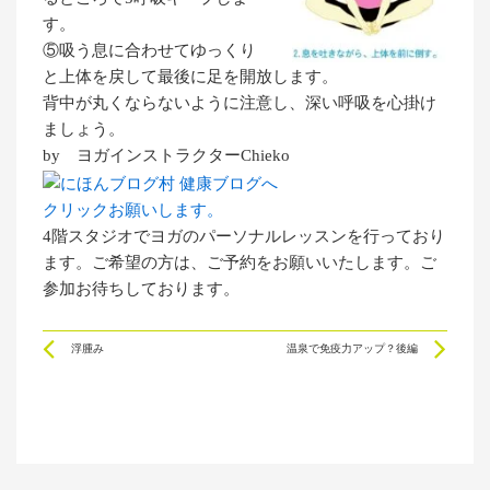
す。
⑤吸う息に合わせてゆっくり
と上体を戻して最後に足を開放します。
背中が丸くならないように注意し、深い呼吸を心掛け
ましょう。
by ヨガインストラクターChieko
クリックお願いします。
4階スタジオでヨガのパーソナルレッスンを行っており
ます。ご希望の方は、ご予約をお願いいたします。ご
参加お待ちしております。
Prev
Ne
浮腫み
温泉で免疫力アップ？後編