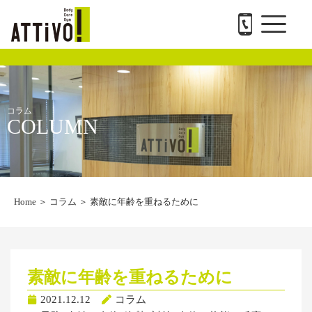
メ
内
ATTiVO Body Care GYMについて
BTPについて
料金案内
トレーナー紹介
会社概要と求人
お問い合わせ
ニ
容
ュ
を
ー
ス
キ
ッ
プ
コラム
COLUMN
Home
＞
コラム
＞
素敵に年齢を重ねるために
素敵に年齢を重ねるために
2021.12.12
コラム