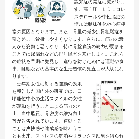
認知症の発症に繋がりま
す。高血圧、ＬＤＬコレ
ステロールや中性脂肪の
増加は動脈硬化や心筋梗
塞の原因となります。また、骨量の減少は骨粗鬆症を
引き起こし骨折しやすくなります。さらに、筋力の衰
えから姿勢も悪くなり、特に骨盤底筋の筋力が弱まる
ことでは尿漏れなどの排泄障害を来たします。これら
の症状を早期に発見し、進行を防ぐためには運動や食
事、睡眠などの基本的な生活習慣の見直しが大切にな
ります。
更年期女性に対する運動の効果
を報告した国内外の研究では、日
頃座位中心の生活スタイルの女性
が運動を行うことによる筋力の向
上、血中脂質、骨密度の維持向上
等が報告されています。運動する
ことは爽快感や達成感を味わうこ
とも出来、ストレスの解消やリラックス効果を得られ