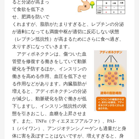
ると分泌が高まっ
て食欲を低下さ
せ、肥満を防いで
くれますが、脂肪がたまりすぎると、レプチンの分泌
が過剰になっても満腹中枢が適切に反応しない状態
（レプチン抵抗性）が高まるためにさらに食べ過ぎ、
太りすぎになっていきます。
アディポネクチンは、傷ついた血
管壁を修復する働きをしていて動脈
硬化を予防するほか、インスリンの
働きを高める作用、血圧を低下させ
る作用などがあります。内臓脂肪が
増えると、アディポネクチンの分泌
が減少し、動脈硬化を防ぐ働きが低
下しますし、インスリン抵抗性の状
態を引きおこし、血糖を上昇させま
す。また、TNFα（ティエヌエフアルファ）、PAI-
1（パイワン）、アンジオテンシノーゲンも適量だと身
体に害を及ぼすことはないですが、増えすぎると、身