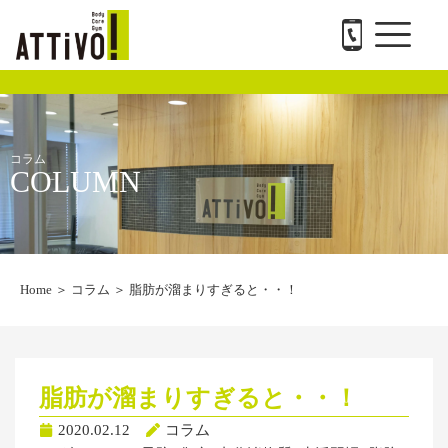
メ
内
ATTiVO Body Care GYMについて
BTPについて
料金案内
トレーナー紹介
会社概要と求人
お問い合わせ
ニ
容
ュ
を
ー
ス
キ
ッ
プ
コラム
COLUMN
Home
＞
コラム
＞
脂肪が溜まりすぎると・・！
脂肪が溜まりすぎると・・！
2020.02.12
コラム