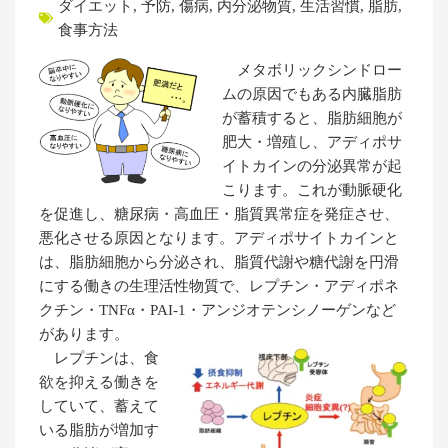
ダイエット
,
予防
,
傷病
,
内分泌物質
,
生活習慣
,
脂肪
,
食事方法
メタボリックシンドロー
ムの原因でもある内臓脂肪
が蓄積すると、脂肪細胞が
肥大・増殖し、アディポサ
イトカインの分泌異常が起
こります。これが動脈硬化
を促進し、糖尿病・高血圧・脂質異常症を発症させ、
悪化させる原因となります。アディポサイトカインと
は、脂肪細胞から分泌され、脂質代謝や糖代謝を円滑
にする働きの生理活性物質で、レプチン・アディポネ
クチン・TNFα・PAI-1・アンジオテンシノーゲンなど
があります。
レプチンは、食
欲を抑える働きを
していて、蓄えて
いる脂肪が増加す