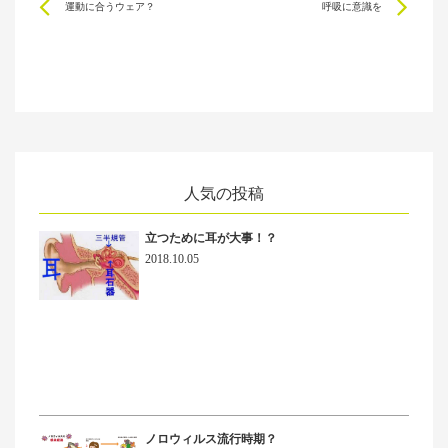
Prev
Ne
運動に合うウェア？
呼吸に意識を
人気の投稿
立つために耳が大事！？
2018.10.05
ノロウィルス流行時期？