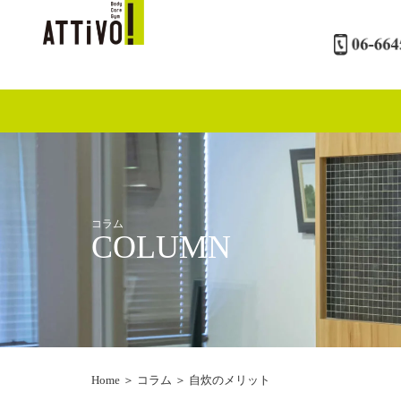
内
容
を
ス
キ
ッ
プ
コラム
COLUMN
Home
＞
コラム
＞
自炊のメリット