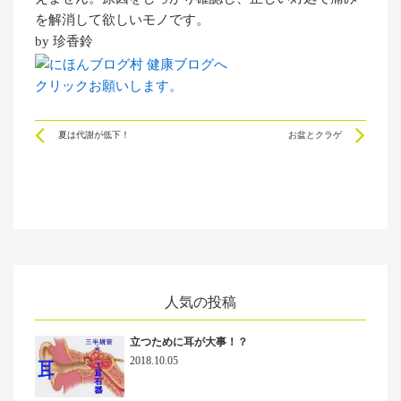
を解消して欲しいモノです。
by 珍香鈴
クリックお願いします。
Prev
Ne
夏は代謝が低下！
お盆とクラゲ
人気の投稿
立つために耳が大事！？
2018.10.05