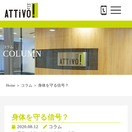
メ
内
ATTiVO Body Care GYMについて
BTPについて
料金案内
トレーナー紹介
会社概要と求人
お問い合わせ
ニ
容
ュ
を
ー
ス
キ
ッ
プ
コラム
COLUMN
Home
＞
コラム
＞
身体を守る信号？
身体を守る信号？
2020.08.12
コラム