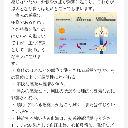
感じないため、外傷や疾患が頻繁に起こり、これらが
原因となり多くは短命となってしまいます。
痛みの感覚は、
多様であるため，
その特徴を現すの
はたいへん難しい
ですが、主な特徴
として下記のよう
なモノになりま
す。
・ 身体のほとんどの部位で受容される感覚ですが、そ
の部位によって感受性に差がある。
・ 不快な感覚や感情を伴う。
・ 痛みの感受性は、周囲の状況や心理的な要素などに
影響され易い。
・ 順応（慣れる感覚）が起こり難く、または生じない
ことが多い。
・ 持続する強い痛み刺激は、交感神経活動を亢進さ
せ，その結果として血圧上昇、心拍数増加、発汗など