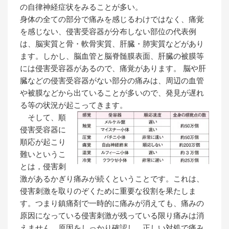
の自律神経症状をみることが多い。
身体の全ての部分で痛みを感じるわけではなく、痛覚
を感じない、侵害受容器が分布しない部位の代表例
は、脳実質と骨・軟骨実質、肝臓・肺実質などがあり
ます。しかし、脳血管と脳脊髄膜表面、肝臓の被膜等
には侵害受容器があるので、痛覚があります。 脳や肝
臓などの侵害受容器がない部分の痛みは、周辺の血管
や被膜などから出ていることが多いので、発見が遅れ
る等の状況が起こってきます。
そして、順
侵害受容器に
順応が起こり
難いというこ
とは，侵害刺
激があるかぎり痛みが続くということです。これは、
侵害刺激を取りのぞくために重要な役割を果たしま
す。つまり鎮痛剤で一時的に痛みが消えても、痛みの
原因になっている侵害刺激が残っている限り痛みは消
えません。原因をしっかり確認し、正しい対処で痛み