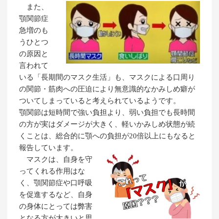
また、
顎関節症
急増のも
うひとつ
の原因と
言われて
いる「長期間のマスク生活」も、マスクによる口周り
の関節・筋肉への圧迫により無意識的なかみしめ癖が
ついてしまっていると考えられているようです。
顎関節は短時間で強い負担より、弱い負担でも長時間
の方が実はダメージが大きく、軽いかみしめ状態が続
くことは、総合的に顎への負担が20倍以上にもなると
報告しています。
マスクは、自身を守
ってくれる作用はな
く、顎関節症や口呼吸
を促進するなど、自身
の身体にとっては弊害
となる方が大きいと思