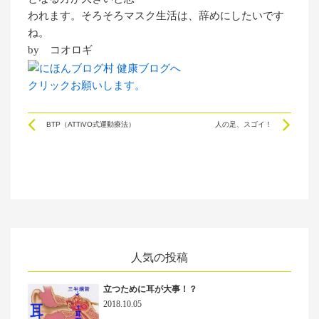
われます。そろそろマスク生活は、辞めにしたいです
ね。
by コオロギ
クリックお願いします。
Prev
Ne
BTP（ATTiVO式運動療法）
人の足、スゴイ！
人気の投稿
立つために耳が大事！？
2018.10.05