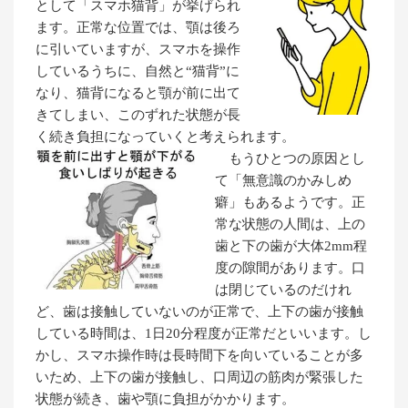
として「スマホ猫背」が挙げられ
ます。正常な位置では、顎は後ろ
に引いていますが、スマホを操作
しているうちに、自然と“猫背”に
なり、猫背になると顎が前に出て
きてしまい、このずれた状態が長
く続き負担になっていくと考えられます。
もうひとつの原因とし
て「無意識のかみしめ
癖」もあるようです。正
常な状態の人間は、上の
歯と下の歯が大体2mm程
度の隙間があります。口
は閉じているのだけれ
ど、歯は接触していないのが正常で、上下の歯が接触
している時間は、1日20分程度が正常だといいます。し
かし、スマホ操作時は長時間下を向いていることが多
いため、上下の歯が接触し、口周辺の筋肉が緊張した
状態が続き、歯や顎に負担がかかります。