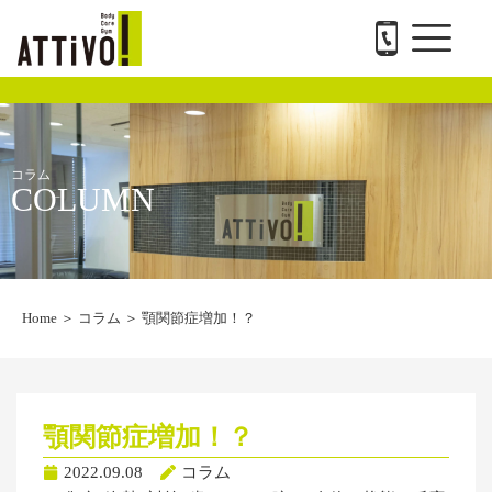
メ
内
ATTiVO Body Care GYMについて
BTPについて
料金案内
トレーナー紹介
会社概要と求人
お問い合わせ
ニ
容
ュ
を
ー
ス
キ
ッ
プ
コラム
COLUMN
Home
＞
コラム
＞
顎関節症増加！？
顎関節症増加！？
2022.09.08
コラム