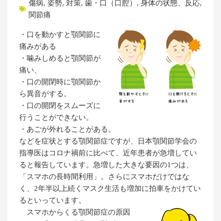
傷病
,
姿勢
,
対策
,
歯・口（口腔）
,
身体の状態、反応
,
関節痛
・口を動かすと顎関節に
痛みがある
・噛みしめると顎関節が
痛い、
・口の開閉時に顎関節か
ら異音がする。
・口の開閉をスムーズに
行うことができない。
・あごが外れることがある。
などを症状とする顎関節症ですが、日本顎関節学会の
指導医はコロナ禍前に比べて、近年患者が急増してい
ると報告しています。急増した大きな要因の1つは、
「スマホの長時間利用」。さらにスマホだけではな
く、2年半以上続くマスク生活も増加に拍車をかけてい
るといっています。
スマホからくる顎関節症の原因