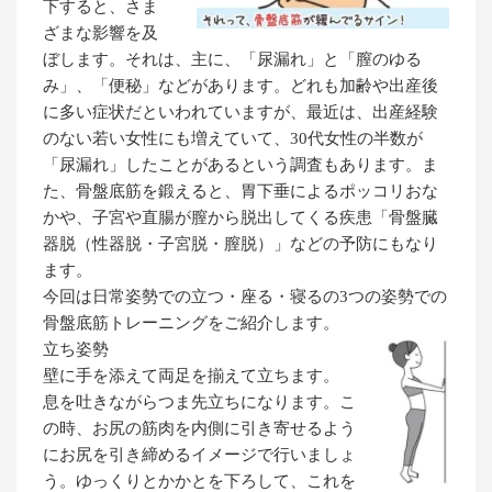
下すると、さま
ざまな影響を及
ぼします。それは、主に、「尿漏れ」と「膣のゆる
み」、「便秘」などがあります。どれも加齢や出産後
に多い症状だといわれていますが、最近は、出産経験
のない若い女性にも増えていて、30代女性の半数が
「尿漏れ」したことがあるという調査もあります。ま
た、骨盤底筋を鍛えると、胃下垂によるポッコリおな
かや、子宮や直腸が膣から脱出してくる疾患「骨盤臓
器脱（性器脱・子宮脱・膣脱）」などの予防にもなり
ます。
今回は日常姿勢での立つ・座る・寝るの3つの姿勢での
骨盤底筋トレーニングをご紹介します。
立ち姿勢
壁に手を添えて両足を揃えて立ちます。
息を吐きながらつま先立ちになります。こ
の時、お尻の筋肉を内側に引き寄せるよう
にお尻を引き締めるイメージで行いましょ
う。ゆっくりとかかとを下ろして、これを