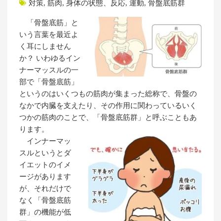
対策
,
筋肉
,
身体の状態、反応
,
運動
,
骨盤底筋群
「骨盤底筋」と
いう言葉を最近よ
く耳にしません
か？ いわゆるイン
ナーマッスルの一
部で「骨盤底筋」
というのはいくつもの筋肉が集まった総称で、骨盤の
なかで内臓を支えたり、その作用に関わっているいく
つかの筋肉のことで、「骨盤底筋群」と呼ぶこともあ
ります。
インナーマッ
スルというとダ
イエットのイメ
ージがあります
が、それだけで
なく「骨盤底筋
群」の機能が低