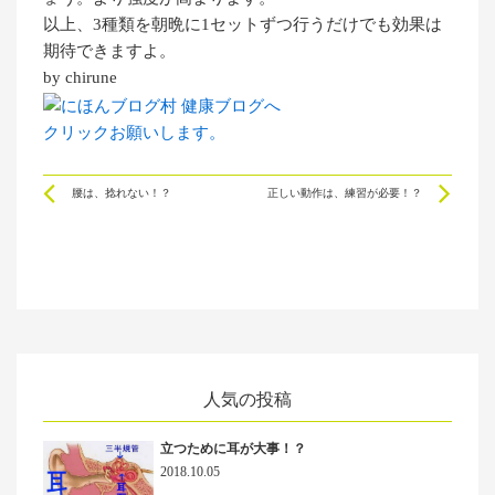
以上、3種類を朝晩に1セットずつ行うだけでも効果は
期待できますよ。
by chirune
クリックお願いします。
Prev
Ne
腰は、捻れない！？
正しい動作は、練習が必要！？
人気の投稿
立つために耳が大事！？
2018.10.05