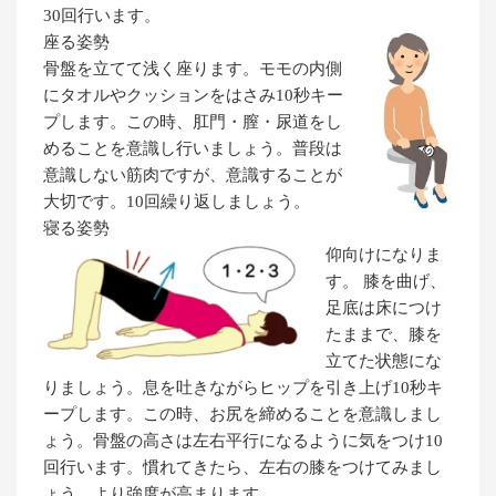
30回行います。
座る姿勢
骨盤を立てて浅く座ります。モモの内側
にタオルやクッションをはさみ10秒キー
プします。この時、肛門・膣・尿道をし
めることを意識し行いましょう。普段は
意識しない筋肉ですが、意識することが
大切です。10回繰り返しましょう。
寝る姿勢
仰向けになりま
す。 膝を曲げ、
足底は床につけ
たままで、膝を
立てた状態にな
りましょう。息を吐きながらヒップを引き上げ10秒キ
ープします。この時、お尻を締めることを意識しまし
ょう。骨盤の高さは左右平行になるように気をつけ10
回行います。慣れてきたら、左右の膝をつけてみまし
ょう。より強度が高まります。