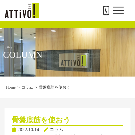
メ
内
ATTiVO Body Care GYMについて
BTPについて
料金案内
トレーナー紹介
会社概要と求人
お問い合わせ
ニ
容
ュ
を
ー
ス
キ
ッ
プ
コラム
COLUMN
Home
＞
コラム
＞
骨盤底筋を使おう
骨盤底筋を使おう
2022.10.14
コラム