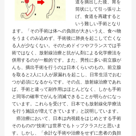
道を摘出した後、胃を
筒状にして引っ張り上
げ、食道を再建すると
いう難しい手術となり
ます。「その手術は体への負担が大きいうえ、食べ物
をうまくのみ込めず、手術後に肺炎を起こして亡くな
る人が少なくない。そのためドイツやフランスでは手
術ではなく、放射線治療と抗がん剤による化学療法を
併用するのが一般的です。また、男性に多い前立腺が
んも、摘出手術を行うのは日本くらいのもの。前立腺
を取ると2人に1人が尿漏れを起こし、日常生活でおむ
つが必須になるからです。その点、放射線治療であれ
ば、手術と違って副作用はほとんどなく、しかも手術
と同等の確率でがんを消滅できることが明らかになっ
ています。これらを受けて、日本でも放射線化学療法
を行う施設が増えてきています」と説明しています。
癌治療において、日本は内視鏡をはじめとする手術
そのものの“技術”は世界でもトップクラスだと思いま
す。しかし、「余計な手術や治療をせずに患者の負担