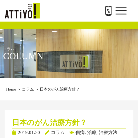
メ
内
ATTiVO Body Care GYMについて
BTPについて
料金案内
トレーナー紹介
会社概要と求人
お問い合わせ
ニ
容
ュ
を
ー
ス
キ
ッ
プ
コラム
COLUMN
Home
＞
コラム
＞
日本のがん治療方針？
日本のがん治療方針？
2019.01.30
コラム
傷病
,
治療
,
治療方法