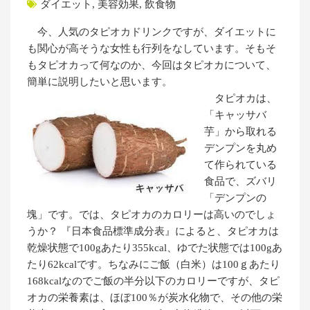
ダイエット
,
美容効果
,
飲食物
今、人気のタピオカドリンクですが、ダイエットに
も関心が高そうな女性も行列をなしています。そもそ
もタピオカって何なのか、今回はタピオカについて、
簡単に説明したいと思います。
タピオカは、
「キャッサバ
芋」から取れる
デンプンを丸め
て作られている
食品で、ズバリ
「デンプンの
塊」です。では、タピオカのカロリーは高いのでしょ
うか？ 『日本食品標準成分表』によると、タピオカは
乾燥状態で100gあたり355kcal、ゆでた状態では100gあ
たり62kcalです。ちなみにご飯（白米）は100ｇあたり
168kcalなのでご飯の半分以下のカロリーですが、タピ
オカの栄養素は、ほぼ100％が炭水化物で、その他の栄