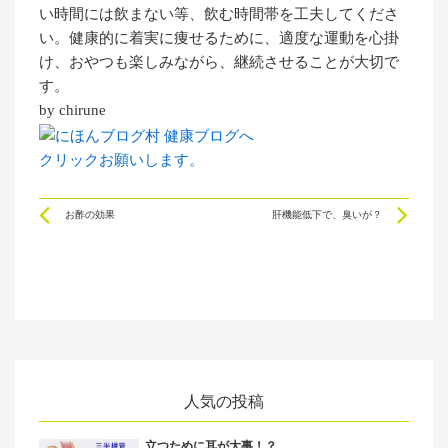
い時間には飲まない等、飲む時間帯を工夫してくださ
い。健康的に着実に痩せるために、適度な運動を心掛
け、おやつも楽しみながら、継続させることが大切で
す。
by chirune
クリックお願いします。
Prev
Ne
お酢の効果
肝機能低下で、臭いが？
人気の投稿
立つために耳が大事！？