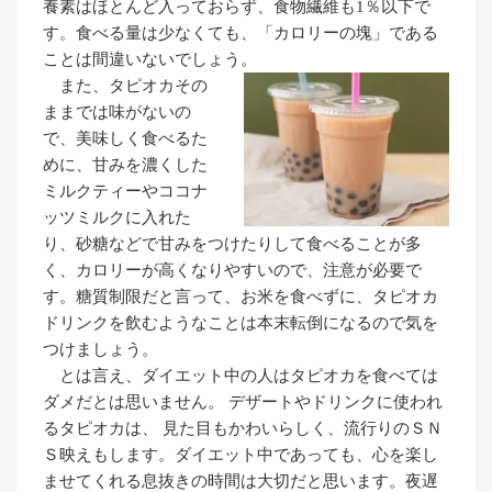
養素はほとんど入っておらず、食物繊維も1％以下で
す。食べる量は少なくても、「カロリーの塊」である
ことは間違いないでしょう。
また、タピオカその
ままでは味がないの
で、美味しく食べるた
めに、甘みを濃くした
ミルクティーやココナ
ッツミルクに入れた
り、砂糖などで甘みをつけたりして食べることが多
く、カロリーが高くなりやすいので、注意が必要で
す。糖質制限だと言って、お米を食べずに、タピオカ
ドリンクを飲むようなことは本末転倒になるので気を
つけましょう。
とは言え、ダイエット中の人はタピオカを食べては
ダメだとは思いません。 デザートやドリンクに使われ
るタピオカは、 見た目もかわいらしく、流行りのＳＮ
Ｓ映えもします。ダイエット中であっても、心を楽し
ませてくれる息抜きの時間は大切だと思います。夜遅