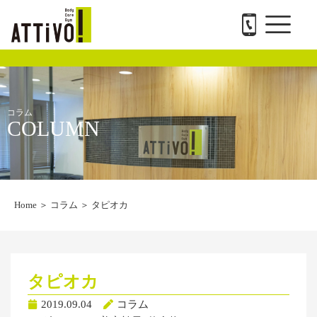
メ
内
ATTiVO Body Care GYMについて
BTPについて
料金案内
トレーナー紹介
会社概要と求人
お問い合わせ
ニ
容
ュ
を
ー
ス
キ
ッ
プ
コラム
COLUMN
Home
＞
コラム
＞
タピオカ
タピオカ
2019.09.04
コラム