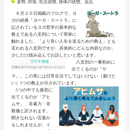
姿勢
,
対策
,
生活習慣
,
身体の状態、反応
６月２０日掲載のブログで、ヨ
ガの経典「ヨーガ・スートラ」に
記されているヨガ哲学の基本的な
教えである八支則について簡単に
触れました。「より良い人生を送るための教え」とも
言われる八支則ですが、具体的にどんな内容なのか。
少しだけ踏み込んでお話したいと思います。
八支則の一番初めに
出てくるのが「ヤ
マ」。この章には日常生活でしてはいけない（避けた
い）5つの教えが示されています。
5つの中でも最初に
出てくるのが「アヒ
ムサ」、非暴力・非
殺傷と訳されます。
聞きなれない言葉か
もしれませんが、イ