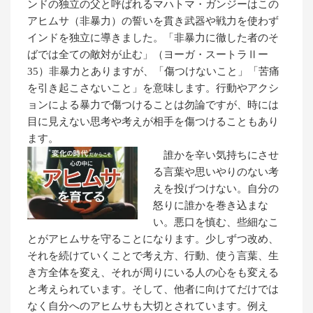
ンドの独立の父と呼ばれるマハトマ・ガンジーはこの
アヒムサ（非暴力）の誓いを貫き武器や戦力を使わず
インドを独立に導きました。「非暴力に徹した者のそ
ばでは全ての敵対が止む」（ヨーガ・スートラⅡー
35）非暴力とありますが、「傷つけないこと」「苦痛
を引き起こさないこと」を意味します。行動やアクシ
ョンによる暴力で傷つけることは勿論ですが、時には
目に見えない思考や考えが相手を傷つけることもあり
ます。
誰かを辛い気持ちにさせ
る言葉や思いやりのない考
えを投げつけない。自分の
怒りに誰かを巻き込まな
い。悪口を慎む、些細なこ
とがアヒムサを守ることになります。少しずつ改め、
それを続けていくことで考え方、行動、使う言葉、生
き方全体を変え、それが周りにいる人の心をも変える
と考えられています。そして、他者に向けてだけでは
なく自分へのアヒムサも大切とされています。例え