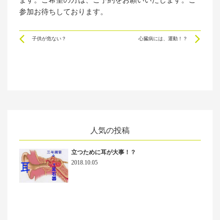
参加お待ちしております。
Prev
Ne
子供が危ない？
心臓病には、運動！？
人気の投稿
立つために耳が大事！？
2018.10.05