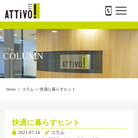
メ
内
ATTiVO Body Care GYMについて
BTPについて
料金案内
トレーナー紹介
会社概要と求人
お問い合わせ
ニ
容
ュ
を
ー
ス
キ
ッ
プ
コラム
COLUMN
Home
＞
コラム
＞
快適に暮らすヒント
快適に暮らすヒント
2021.07.14
コラム