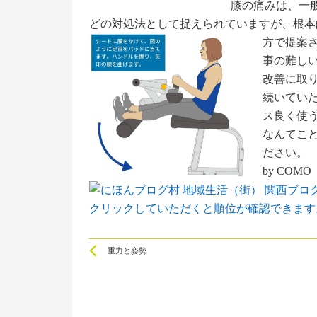
膝の痛みは、一般
どの対処法として捉えられていますが、根本
方で提案
事の難し
改善に取
続いてい
ス良く使
なんてこ
ださい。
by COMO
クリックしていただくと順位が確認できます
Prev
重力と姿勢