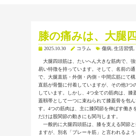
膝の痛みは、大腿
2025.10.30
コラム
傷病
,
生活習慣
,
大腿四頭筋は、たいへん大きな筋肉で、強
易い特徴を持っています。そして、名前の通
で、大腿直筋・外側・内側・中間広筋にて構
直筋が骨盤に付着していますが、その他3つ
しています。しかし、4つ全ての筋肉は、膝
蓋靱帯として一つに束ねられて膝蓋骨を包ん
す。4つの筋肉は、主に膝関節を伸ばす働き
だけは股関節の動きにも関与します。
一般的に大腿四頭筋は、膝を支える関節と
ますが、別名「ブレーキ筋」と言われるよう