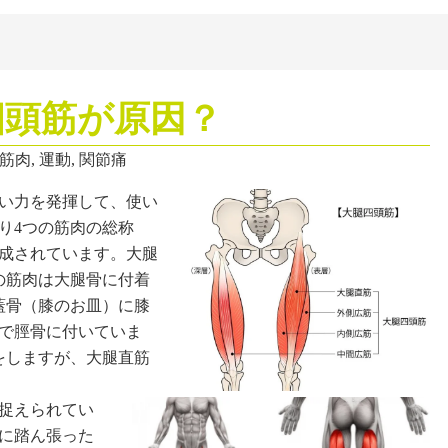
四頭筋が原因？
筋肉
,
運動
,
関節痛
い力を発揮して、使い
り4つの筋肉の総称
成されています。大腿
の筋肉は大腿骨に付着
蓋骨（膝のお皿）に膝
で脛骨に付いていま
をしますが、大腿直筋
捉えられてい
に踏ん張った