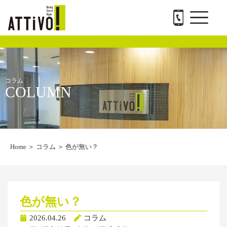
メ
内
ATTiVO Body Care GYMについて
BTPについて
料金案内
トレーナー紹介
会社概要と求人
お問い合わせ
ニ
容
ュ
を
ー
ス
キ
ッ
プ
コラム
COLUMN
Home
＞
コラム
＞
色が無い？
色が無い？
2026.04.26
コラム