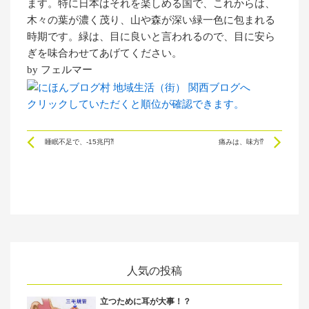
ます。特に日本はそれを楽しめる国で、これからは、
木々の葉が濃く茂り、山や森が深い緑一色に包まれる
時期です。緑は、目に良いと言われるので、目に安ら
ぎを味合わせてあげてください。
by フェルマー
クリックしていただくと順位が確認できます。
Prev
Ne
睡眠不足で、‐15兆円⁈
痛みは、味方⁉
人気の投稿
立つために耳が大事！？