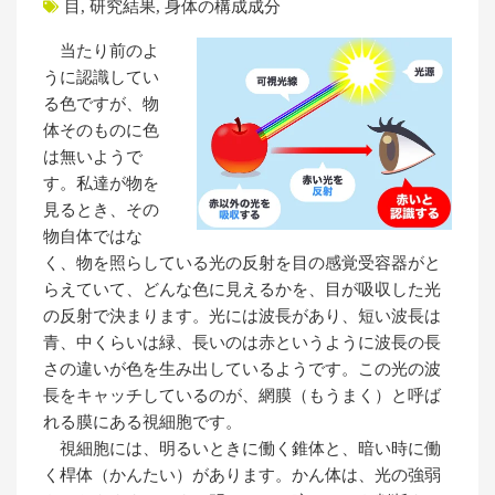
目
,
研究結果
,
身体の構成成分
当たり前のよ
うに認識してい
る色ですが、物
体そのものに色
は無いようで
す。私達が物を
見るとき、その
物自体ではな
く、物を照らしている光の反射を目の感覚受容器がと
らえていて、どんな色に見えるかを、目が吸収した光
の反射で決まります。光には波長があり、短い波長は
青、中くらいは緑、長いのは赤というように波長の長
さの違いが色を生み出しているようです。この光の波
長をキャッチしているのが、網膜（もうまく）と呼ば
れる膜にある視細胞です。
視細胞には、明るいときに働く錐体と、暗い時に働
く桿体（かんたい）があります。かん体は、光の強弱