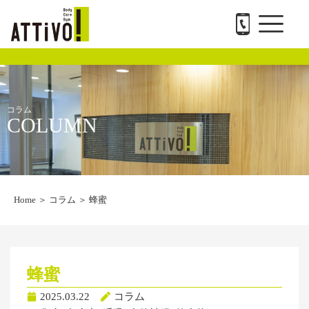
メ
内
ATTiVO Body Care GYMについて
BTPについて
料金案内
トレーナー紹介
会社概要と求人
お問い合わせ
ニ
容
ュ
を
ー
ス
キ
ッ
プ
コラム
COLUMN
Home
＞
コラム
＞
蜂蜜
蜂蜜
2025.03.22
コラム