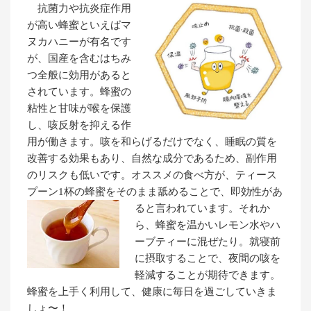
抗菌力や抗炎症作用
が高い蜂蜜といえばマ
ヌカハニーが有名です
が、国産を含むはちみ
つ全般に効用があると
されています。蜂蜜の
粘性と甘味が喉を保護
し、咳反射を抑える作
用が働きます。咳を和らげるだけでなく、睡眠の質を
改善する効果もあり、自然な成分であるため、副作用
のリスクも低いです。オススメの食べ方が、ティース
プーン1杯の蜂蜜をそのまま舐めることで、即効性があ
ると言われています。
それか
ら、蜂蜜を温かいレモン水やハ
ーブティーに混ぜたり。就寝前
に摂取することで、夜間の咳を
軽減することが期待できます。
蜂蜜を上手く利用して、健康に毎日を過ごしていきま
しょ〜！