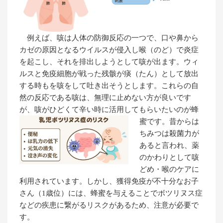
例えば、咳は人体の防御反応の一つで、口や鼻から
カゼの原因となるウイルスが侵入し喉（のど）で炎症
を起こし、それを排出しようとして咳が出ます。ウィ
ルスと免疫細胞が戦った残骸が痰（たん）として放出
する時もを咳をして吐き出そうとします。これらの自
然の反応である咳は、無理に止めない方が良いです
が、咳がひどくて辛い時に活用してもらいたいのが蜂
蜜です。
昔からは
ちみつは殺菌力が
あると言われ、薬
のかわりとして咳
どめ・喉のケアに
利用されています。しかし、獲得免疫が不十分なお子
さん（1歳位）には、蜂蜜を与えることでボツリヌス症
などの疾患に繋がるリスクがあるため、注意が必要で
す。