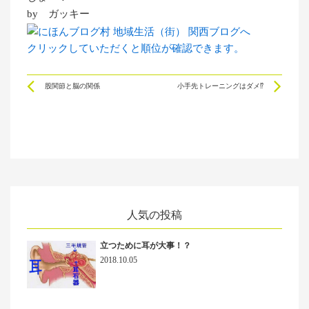
by ガッキー
クリックしていただくと順位が確認できます。
Prev
Ne
股関節と脳の関係
小手先トレーニングはダメ⁉
人気の投稿
立つために耳が大事！？
2018.10.05