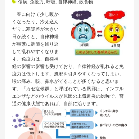
傷病
,
免疫力
,
呼吸
,
自律神経
,
飲食物
春に向けて少し暖か
くなったり、冷え込ん
だり…寒暖差が大きい
日が続くと、自律神経
が頻繁に調節を繰り返
して乱れやすくなりま
す。免疫力は、自律神
経の影響の影響も受けており、自律神経が乱れると免
疫力は低下します。風邪を引きやすくなってしまい、
喉の痛み、咳、鼻水がでることが多くなると思いま
す。「カゼ症候群」と呼ばれている風邪は、インフル
エンザなどのウイルスが原因の上気道炎の総称で、普
通の健康状態であれば、自然に治ります。