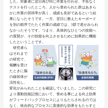
した。対象者に翌日再び同じ作業を行わせ、予告なく
テストを行ったところ、人から誉められた群はあきら
かに作業の習得率が高く、成績も良好であるという結
果になったそうです。一方、翌日に教えたキーボード
を別の順序でたたく作業の成績では、3群で差がみられ
なかったそうです。つまり、具体的なひとつの技能へ
の賞賛が、その技能を向上させるために効果的に機能
したということです。
研究者ら
はそれまで
の研究で、
報酬を受け
たときに脳
の線状体が
活性化し、
変化がみられたことを確認していました。この研究に
より運動技能記憶において、誉める事による向上効果
がフィードバックプロセスによりもたらされるのでは
なく、統合的なプロセスに直接的な効果をもたらすと