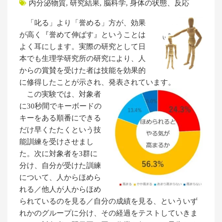
内分泌物質
,
研究結果
,
脳科学
,
身体の状態、反応
「叱る」より「誉める」方が、効果
が高く『誉めて伸ばす』ということは
よく耳にします。実際の研究として日
本でも生理学研究所の研究により、人
からの賞賛を受けた者は技能を効果的
に修得したことが示され、発表されています。
この実験では、対象者
に30秒間でキーボードの
キーをある順番にできる
だけ早くたたくという技
能訓練を受けさせまし
た。次に対象者を3群に
分け、自分が受けた訓練
について、人からほめら
れる／他人が人からほめ
られているのを見る／自分の成績を見る、といういず
れかのグループに分け、その経過をテストしていきま