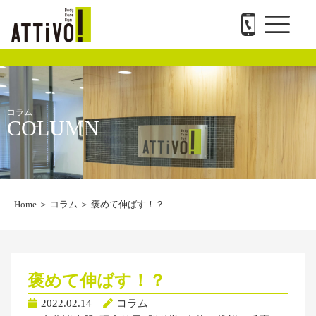
メ
内
ATTiVO Body Care GYMについて
BTPについて
料金案内
トレーナー紹介
会社概要と求人
お問い合わせ
ニ
容
ュ
を
ー
ス
キ
ッ
プ
コラム
COLUMN
Home
＞
コラム
＞
褒めて伸ばす！？
褒めて伸ばす！？
2022.02.14
コラム