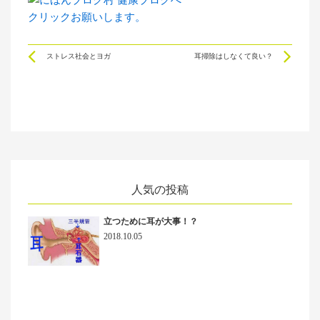
クリックお願いします。
Prev
Ne
ストレス社会とヨガ
耳掃除はしなくて良い？
人気の投稿
立つために耳が大事！？
2018.10.05