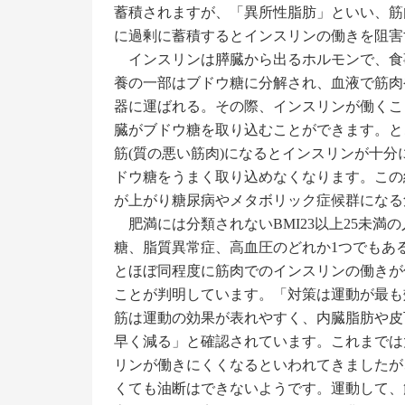
蓄積されますが、「異所性脂肪」といい、筋
に過剰に蓄積するとインスリンの働きを阻害
インスリンは膵臓から出るホルモンで、食
養の一部はブドウ糖に分解され、血液で筋肉
器に運ばれる。その際、インスリンが働くこ
臓がブドウ糖を取り込むことができます。と
筋(質の悪い筋肉)になるとインスリンが十分
ドウ糖をうまく取り込めなくなります。この
が上がり糖尿病やメタボリック症候群になる
肥満には分類されないBMI23以上25未満
糖、脂質異常症、高血圧のどれか1つでもあ
とほぼ同程度に筋肉でのインスリンの働きが
ことが判明しています。「対策は運動が最も
筋は運動の効果が表れやすく、内臓脂肪や皮
早く減る」と確認されています。これまでは
リンが働きにくくなるといわれてきましたが
くても油断はできないようです。運動して、