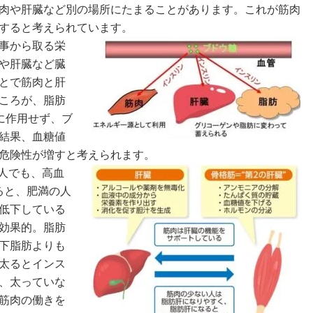
肉や肝臓など別の場所にたまることがあります。これが筋肉
すると考えられています。
事から取る栄
や肝臓など臓
とで筋肉と肝
ころが、脂肪
に作用せず、ブ
結果、血糖値
危険性が増すと考えられます。
の人でも、高血
ると、肥満の人
低下している
効果的。脂肪
下脂肪よりも
太るとインス
、太っていな
筋肉の働きを