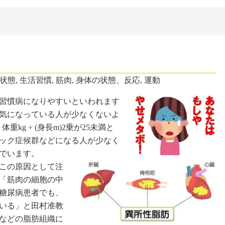
状態
,
生活習慣
,
筋肉
,
身体の状態、反応
,
運動
習慣病になりやすいといわれます
気になっている人が少なくないよ
kg ÷ (身長m)2乗が25未満と
ック症候群などになる人が少なく
でいます。
この原因として注
「筋肉の細胞の中
糖尿病患者でも、
いる」と田村准教
などの脂肪組織に