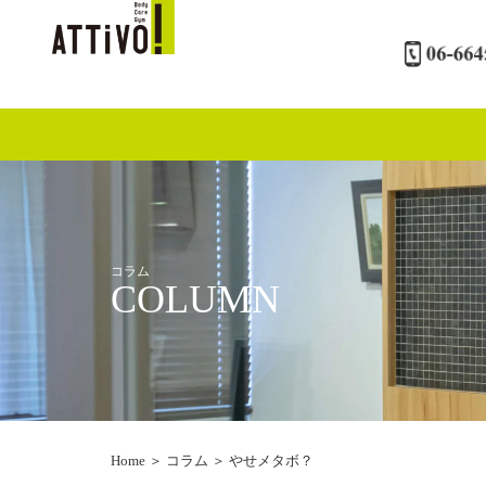
内
容
を
ス
キ
ッ
プ
コラム
COLUMN
Home
＞
コラム
＞
やせメタボ？