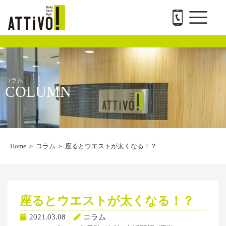
メ
内
ATTiVO Body Care GYMについて
BTPについて
料金案内
トレーナー紹介
会社概要と求人
お問い合わせ
ニ
容
ュ
を
ー
ス
キ
ッ
プ
コラム
COLUMN
Home
＞
コラム
＞
座るとウエストが太くなる！？
座るとウエストが太くなる！？
2021.03.08
コラム