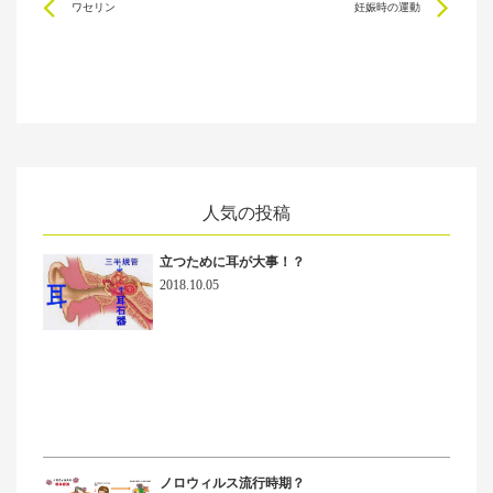
Prev
Ne
ワセリン
妊娠時の運動
人気の投稿
立つために耳が大事！？
2018.10.05
ノロウィルス流行時期？