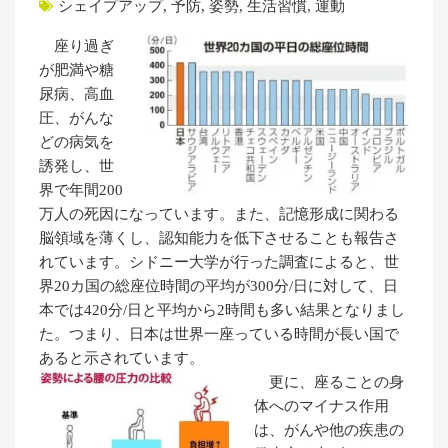
シェイプアップ
,
予防
,
姿勢
,
生活習慣
,
運動
座り過ぎ
が肥満や糖
尿病、高血
圧、がんな
どの病気を
誘発し、世
界で年間200
万人の死因になっています。また、記憶形成に関わる
脳領域を薄くし、認知能力を低下させることも報告さ
れています。シドニー大学が行った調査によると、世
界20カ国の総座位時間の平均が300分/日に対して、日
本では420分/日と平均から2時間も多い結果となりまし
た。つまり、日本は世界一座っている時間が長い国で
あると示されています。
更に、座ることの身
体へのマイナス作用
は、がんや他の疾患の