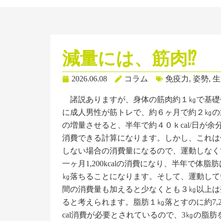
減量には、筋肉⁉
2026.06.08
コラム
免疫力
,
姿勢
,
生
諸説ありますが、身体の筋肉約１㎏で基礎代謝
に成人男性が筋トレで、約６ヶ月で約２㎏の
の増量させると、半年で約４０ｋcal/日が余
消費できる計算になります。しかし、これは
しない場合の消費量になるので、運動しなく
一ヶ月1,200kcalの消費になり、半年で体脂
㎏落ちることになります。そして、運動して
間の消費量も加えると少なくとも３㎏以上は
ると考えられます。脂肪１㎏落とすのに約7,2
cal消費が必要とされているので、3㎏の脂肪