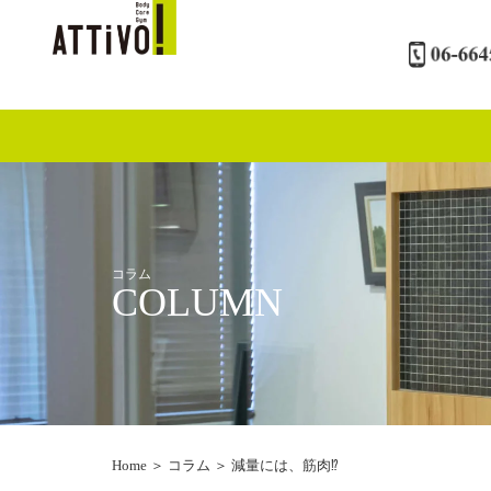
内
容
を
ス
キ
ッ
プ
コラム
COLUMN
Home
＞
コラム
＞
減量には、筋肉⁉