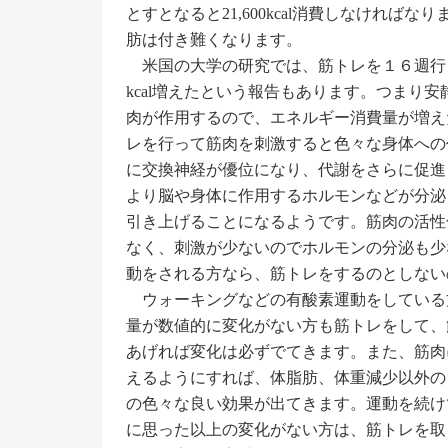
とすとなると21,600kcal消費しなけれ
肪は付き難くなります。
米国の大学の研究では、筋トレを１６週行
kcal増えたという報告もあります。
つまり安
肉が作用するので、エネルギー消費量が増え
レを行って筋肉を刺激すると色々な身体への
に交換神経が優位になり、代謝をさらに促進
より脳や身体に作用するホルモンなどが分泌
引き上げることになるようです。筋肉の活性
なく、刺激が少ないのでホルモンの分泌も少
動をされる方なら、筋トレをするのとしない
ウォーキングなどの有酸素運動をしている
量が数値的に変化がない方も筋トレをして、
あげれば変化は必ずでてきます。また、筋肉
えるようにすれば、体脂肪、体重減少以外の
の色々な良い効果が出てきます。運動を続け
に思った以上の変化がない方は、筋トレを取