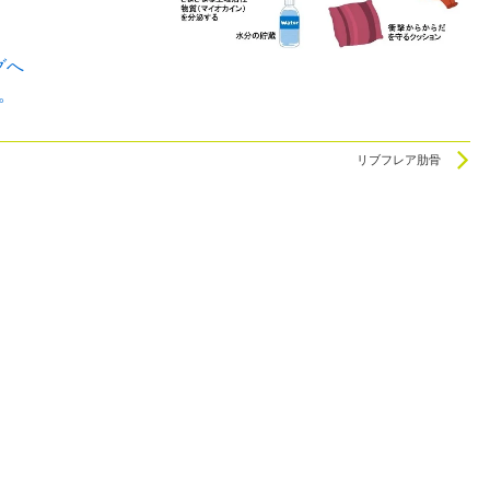
。
N
リブフレア肋骨