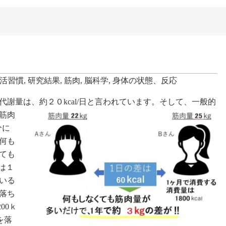
活習慣
,
研究結果
,
筋肉
,
脳科学
,
身体の状態、反応
量は、約２０kcal/日と言われています。
そして、一般的
筋肉
分に
何も
ても
肪は１
いる
落ち
00ｋ
を落