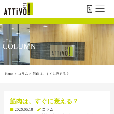
メ
内
ATTiVO Body Care GYMについて
BTPについて
料金案内
トレーナー紹介
会社概要と求人
お問い合わせ
ニ
容
ュ
を
ー
ス
キ
ッ
プ
コラム
COLUMN
Home
＞
コラム
＞
筋肉は、すぐに衰える？
筋肉は、すぐに衰える？
2026.05.18
コラム