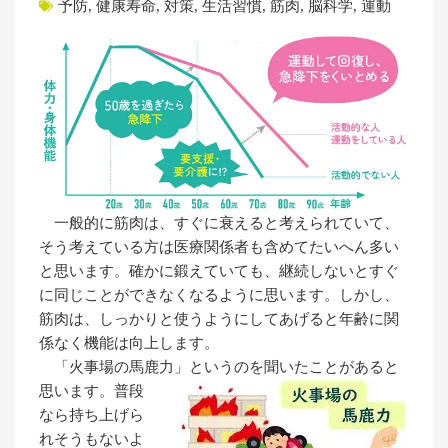
予防
,
健康寿命
,
対策
,
生活習慣
,
筋肉
,
脳科学
,
運動
一般的に筋肉は、すぐに衰えると考えられていて、
そう考えている方は医療関係者も含めてたいへん多い
と思います。確かに鍛えていても、継続しないとすぐ
に同じことができなくなるように思います。しかし、
筋肉は、しっかりと使うようにしてあげると年齢に関
係なく機能は向上します。
「火事場の馬鹿力」というのを聞いたことがあると
思います。
普段
なら持ち上げら
れそうもないよ