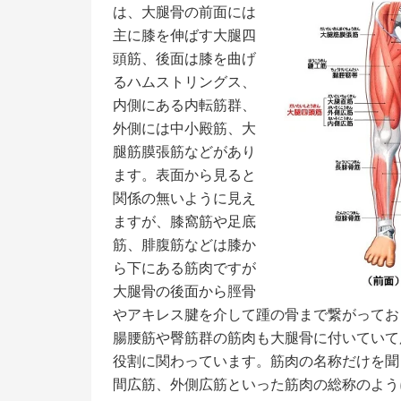
は、大腿骨の前面には
主に膝を伸ばす大腿四
頭筋、後面は膝を曲げ
るハムストリングス、
内側にある内転筋群、
外側には中小殿筋、大
腿筋膜張筋などがあり
ます。表面から見ると
関係の無いように見え
ますが、膝窩筋や足底
筋、腓腹筋などは膝か
ら下にある筋肉ですが
大腿骨の後面から脛骨
やアキレス腱を介して踵の骨まで繋がってお
腸腰筋や臀筋群の筋肉も大腿骨に付いていて
役割に関わっています。筋肉の名称だけを聞
間広筋、外側広筋といった筋肉の総称のよう