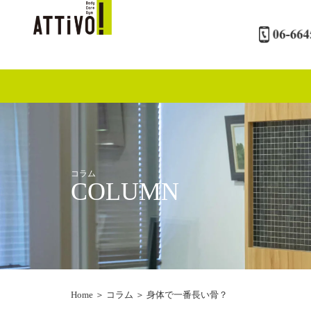
内
容
を
ス
キ
ッ
プ
コラム
COLUMN
Home
＞
コラム
＞
身体で一番長い骨？