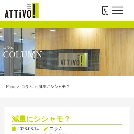
メ
内
ATTiVO Body Care GYMについて
BTPについて
料金案内
トレーナー紹介
会社概要と求人
お問い合わせ
ニ
容
ュ
を
ー
ス
キ
ッ
プ
コラム
COLUMN
Home
＞
コラム
＞
減量にシシャモ？
減量にシシャモ？
2026.06.14
コラム