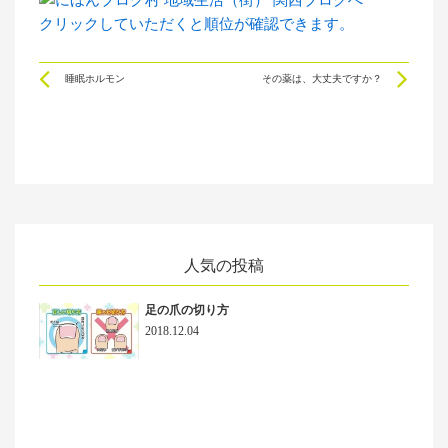
クリックしていただくと順位が確認できます。
Prev
Ne
睡眠ホルモン
その薬は、大丈夫ですか？
人気の投稿
足の爪の切り方
2018.12.04