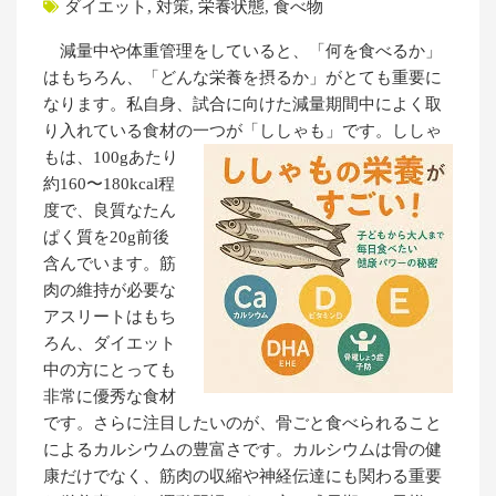
ダイエット
,
対策
,
栄養状態
,
食べ物
減量中や体重管理をしていると、「何を食べるか」
はもちろん、「どんな栄養を摂るか」がとても重要に
なります。私自身、試合に向けた減量期間中によく取
り入れている食材の一つが「ししゃも」です。
ししゃ
もは、100gあたり
約160〜180kcal程
度で、良質なたん
ぱく質を20g前後
含んでいます。筋
肉の維持が必要な
アスリートはもち
ろん、ダイエット
中の方にとっても
非常に優秀な食材
です。さらに注目したいのが、骨ごと食べられること
によるカルシウムの豊富さです。カルシウムは骨の健
康だけでなく、筋肉の収縮や神経伝達にも関わる重要