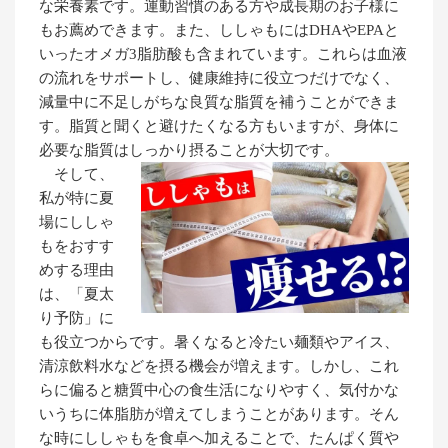
な栄養素です。運動習慣のある方や成長期のお子様に
もお薦めできます。また、ししゃもにはDHAやEPAと
いったオメガ3脂肪酸も含まれています。これらは血液
の流れをサポートし、健康維持に役立つだけでなく、
減量中に不足しがちな良質な脂質を補うことができま
す。脂質と聞くと避けたくなる方もいますが、身体に
必要な脂質はしっかり摂ることが大切です。
そして、
私が特に夏
場にししゃ
もをおすす
めする理由
は、「夏太
り予防」に
も役立つからです。暑くなると冷たい麺類やアイス、
清涼飲料水などを摂る機会が増えます。しかし、これ
らに偏ると糖質中心の食生活になりやすく、気付かな
いうちに体脂肪が増えてしまうことがあります。そん
な時にししゃもを食卓へ加えることで、たんぱく質や