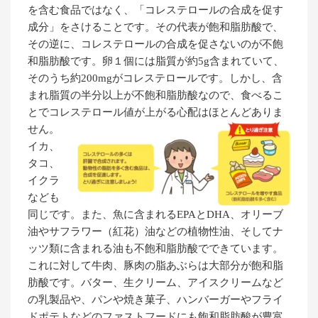
を含む食品ではなく、「コレステロールの合成を促す
成分」をさけることです。その代表が飽和脂肪酸で、
その逆に、コレステロールの合成を促さないのが不飽
和脂肪酸です。卵１個には脂質が約5g含まれていて、
そのうち約200mgがコレステロールです。しかし、含
まれ脂質の半分以上が不飽和脂肪酸なので、食べるこ
とでコレステロール値が上がる心配はほとんどありま
せん。
イカ、
タコ、
イクラ
なども
同じです。また、魚に含まれるEPAとDHA、オリーブ
油やサフラワー（紅花）油などの植物性油、そしてナ
ッツ類に含まれる油も不飽和脂肪酸でできています。
これに対して牛肉、豚肉の脂あぶらは大部分が飽和脂
肪酸です。バター、生クリーム、アイスクリームなど
の乳製品や、パンや焼き菓子、ハンバーガーやフライ
ドポテトなどのファストフードにも飽和脂肪酸が豊富