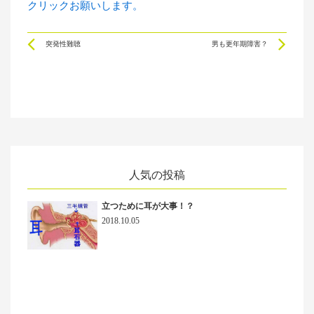
クリックお願いします。
Prev
Ne
突発性難聴
男も更年期障害？
人気の投稿
立つために耳が大事！？
2018.10.05