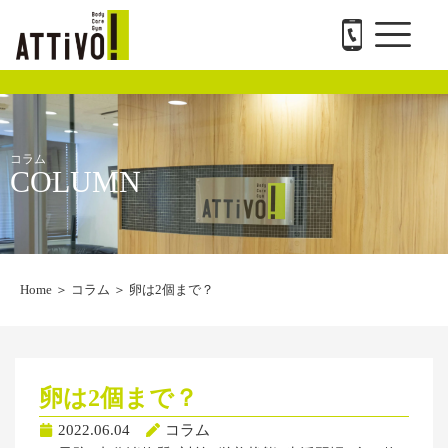
メ
内
ATTiVO Body Care GYMについて
BTPについて
料金案内
トレーナー紹介
会社概要と求人
お問い合わせ
ニ
容
ュ
を
ー
ス
キ
ッ
プ
コラム
COLUMN
Home
＞
コラム
＞
卵は2個まで？
卵は2個まで？
2022.06.04
コラム