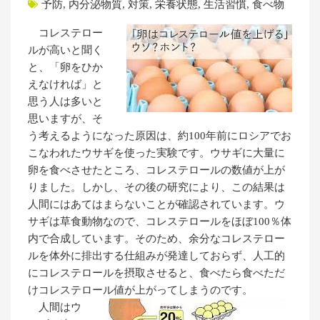
予防
,
内分泌物質
,
対策
,
栄養状態
,
生活習慣
,
食べ物
コレステロー
ルが高いと聞く
と、「卵をひか
えなければ」と
思う人は多いと
思いますが、そ
う考えるようになった原因は、約100年前にロシアでお
こなわれたウサギを使った実験です。ウサギに大量に
卵を食べさせたところ、コレステロールの数値が上が
りました。しかし、その後の研究により、この結果は
人間にはあてはまらないことが確認されています。ウ
サギは草食動物なので、コレステロールをほぼ100％体
内で合成しています。そのため、余分なコレステロー
ルを体外に排出する仕組みが発達しておらず、人工的
にコレステロールを摂取させると、食べたら食べただ
けコレステロール値が上がってしまうのです。
人間はウ