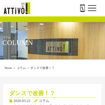
メ
内
ATTiVO Body Care GYMについて
BTPについて
料金案内
トレーナー紹介
会社概要と求人
お問い合わせ
ニ
容
ュ
を
ー
ス
キ
ッ
プ
コラム
COLUMN
Home
＞
コラム
＞
ダンスで改善！？
ダンスで改善！？
2020.03.22
コラム