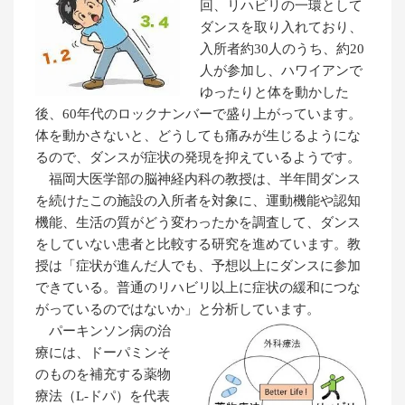
回、リハビリの一環として
ダンスを取り入れており、
入所者約30人のうち、約20
人が参加し、ハワイアンで
ゆったりと体を動かした
後、60年代のロックナンバーで盛り上がっています。
体を動かさないと、どうしても痛みが生じるようにな
るので、ダンスが症状の発現を抑えているようです。
福岡大医学部の脳神経内科の教授は、半年間ダンス
を続けたこの施設の入所者を対象に、運動機能や認知
機能、生活の質がどう変わったかを調査して、ダンス
をしていない患者と比較する研究を進めています。教
授は「症状が進んだ人でも、予想以上にダンスに参加
できている。普通のリハビリ以上に症状の緩和につな
がっているのではないか」と分析しています。
パーキンソン病の治
療には、ドーパミンそ
のものを補充する薬物
療法（L-ドパ）を代表