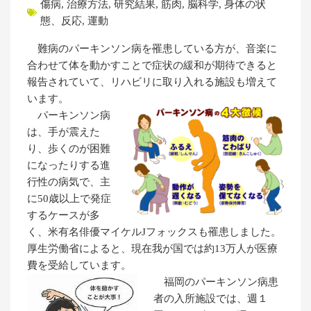
傷病
,
治療方法
,
研究結果
,
筋肉
,
脳科学
,
身体の状
態、反応
,
運動
難病のパーキンソン病を罹患している方が、音楽に
合わせて体を動かすことで症状の緩和が期待できると
報告されていて、リハビリに取り入れる施設も増えて
います。
パーキンソン病
は、手が震えた
り、歩くのが困難
になったりする進
行性の病気で、主
に50歳以上で発症
するケースが多
く、米有名俳優マイケルJフォックスも罹患しました。
厚生労働省によると、現在我が国では約13万人が医療
費を受給しています。
福岡のパーキンソン病患
者の入所施設では、週１